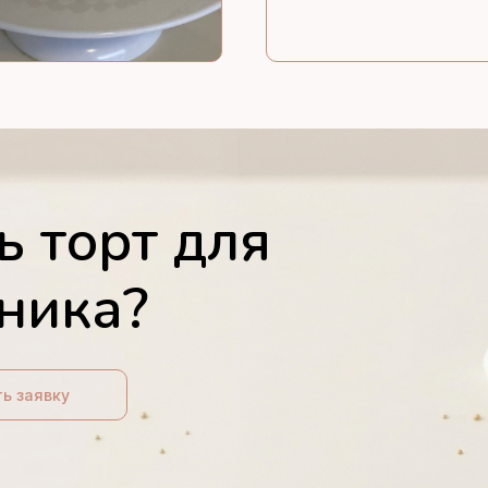
ь торт для
ника?
ь заявку